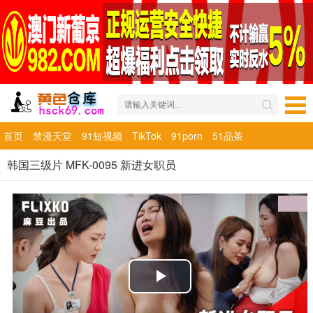
首页
禁漫天堂
91短视频
TikTok
91porn
51品茶
韩国三级片 MFK-0095 新进女职员