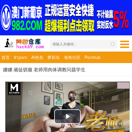
首页
91porn
AI色色
萝莉岛
海角社区
Pornhub
娜娜 顽徒驯服 老师用肉体调教问题学生